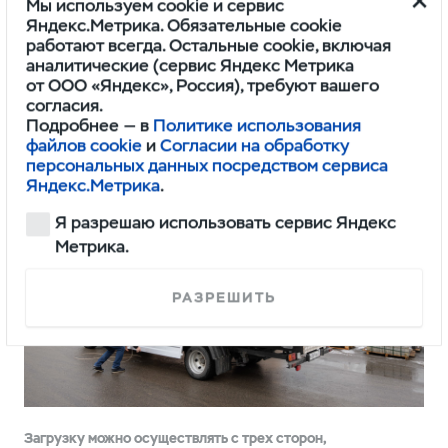
оборудования. Если динамика на газомоторном
Мы используем cookie и сервис
Яндекс.Метрика. Обязательные cookie
топливе даже с полной загрузкой остается
работают всегда. Остальные cookie, включая
нормальной, то повышенный по сравнению
аналитические (сервис Яндекс Метрика
с бензином расход практически нивелирует
от ООО «Яндекс», Россия), требуют вашего
разницу в стоимости.
согласия.
Подробнее — в
Политике использования
файлов cookie
и
Согласии на обработку
персональных данных посредством сервиса
Яндекс.Метрика
.
Я разрешаю использовать сервис Яндекс
Метрика.
РАЗРЕШИТЬ
Загрузку можно осуществлять с трех сторон,